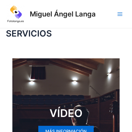
Ir
al
Miguel Ángel Langa
contenido
Main
Men
SERVICIOS
VÍDEO
MÁS INFORMACIÓN